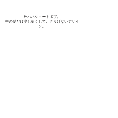
外ハネショートボブ。
中の髪だけ少し短くして、さりげないデザイ
ン。
外ハネてもそれがいいデザインを。
BACK
CONCEPT
SALON
HAIR
RECRUIT
CREATIVE
CONTACT
STAFF
​BLOG
MENU